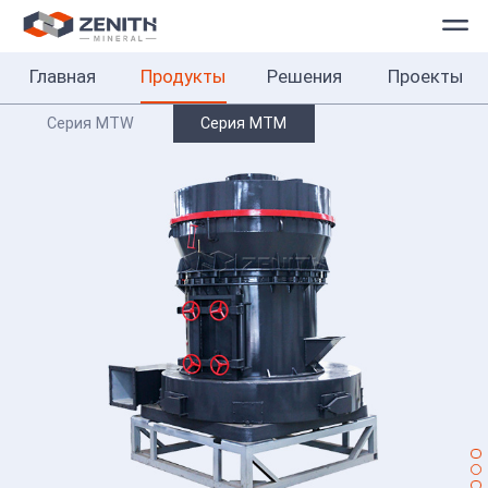
Главная
Продукты
Решения
Проекты
Главная
Продукты
Серия MTW
Серия MTM
Решения
Проекты
О
нас
Контакты
Русский