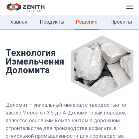
Главная
Продукты
Решения
Проекты
Главная
Продукты
Решения
Технология
Измельчения
Проекты
Доломита
О
нас
Доломит – уникальный минерал с твердостью по
Контакты
шкале Мооса от 3.5 до 4. Доломитовый порошок
Русский
является основным компонентом в дорожном
строительстве для производства асфальта, в
стекольной промышленности для производства