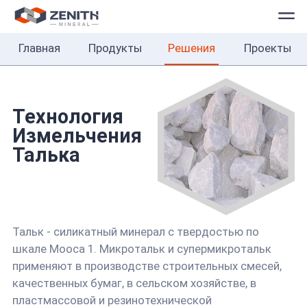
Главная
Продукты
Решения
Проекты
Главная
Продукты
Решения
Технология
Измельчения
Проекты
Талька
О
нас
Тальк - силикатный минерал с твердостью по
Контакты
шкале Мооса 1. Микротальк и супермикротальк
Русский
применяют в производстве строительных смесей,
качественных бумаг, в сельском хозяйстве, в
пластмассовой и резинотехнической