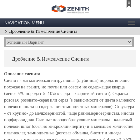
NAVIGATION MENU
> Дробление & Измельчение Сиенита
Дробление & Измельчение Сиенита
Описание сиенита
Сиенит - магматическая интрузивная (глубинная) порода, внешне
похожая на гранит, но почти или совсем не содержащая кварца
(менее 5%; порода с 5-10% кварца - кварцевый сиенит). Окраска
розовая, розовато-серая или серая (в зависимости от цвета калиевого
полевого шпата и содержания темноцветных минералов). Структура
- от крупно- до мелкозернистой, чаще равномернозернистая, иногда
порфировидная. Главные породообразующие минералы - калиевый
полевой шпат (обычно микроклин-пертит) и в меньшем количестве
плагиоклаз; темноцветные (роговая обманка, биотит и иногда
пироксен, чаще всего авгит) составляют в сумме от 2-4 до 30-35%.