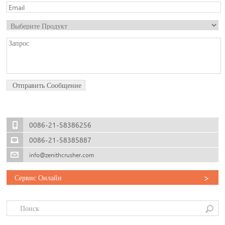
0086-21-58386256
0086-21-58385887
info@zenithcrusher.com
>
Сервис Онлайн